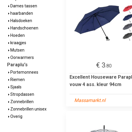
Dames tassen
haarbanden
Halsdoeken
Handschoenen
Hoeden
kraagjes
Mutsen
Oorwarmers
€ 3
Paraplu's
.80
Portemonnees
Excellent Houseware Parap
Riemen
vouw 4 ass. kleur 94cm
Sjaals
Stropdassen
Massamarkt.nl
Zonnebrillen
Zonnebrillen unisex
Overig