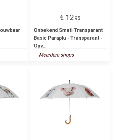
€ 12
0
.95
vouwbaar
Onbekend Smati Transparant
Basic Paraplu - Transparant -
Opv...
Meerdere shops