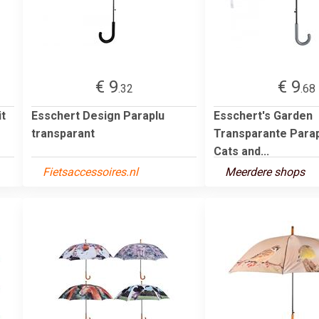
€ 9
€ 9
.32
.68
t
Esschert Design Paraplu
Esschert's Garden
transparant
Transparante Parap
Cats and...
Fietsaccessoires.nl
Meerdere shops