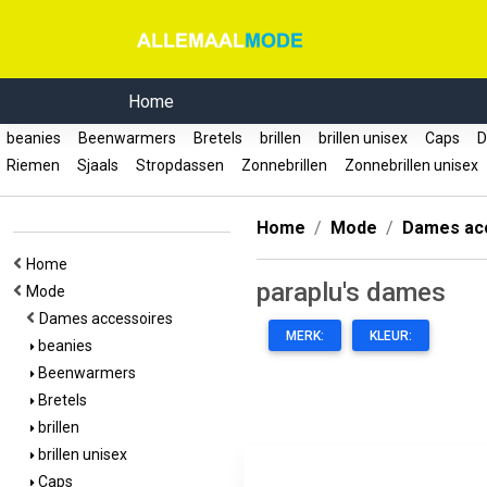
Home
beanies
Beenwarmers
Bretels
brillen
brillen unisex
Caps
D
Riemen
Sjaals
Stropdassen
Zonnebrillen
Zonnebrillen unisex
Home
Mode
Dames ac
Home
paraplu's dames
Mode
Dames accessoires
MERK:
KLEUR:
beanies
Beenwarmers
Bretels
brillen
brillen unisex
Caps