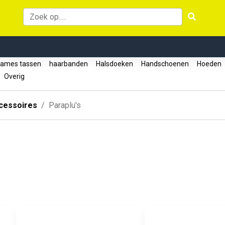
ames tassen
haarbanden
Halsdoeken
Handschoenen
Hoeden
Overig
cessoires
Paraplu's