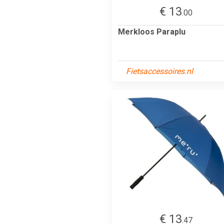
€ 13
.00
Merkloos Paraplu
Fietsaccessoires.nl
€ 13
.47