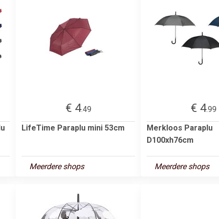
€ 4
€ 4
.49
.99
lu
LifeTime Paraplu mini 53cm
Merkloos Paraplu
D100xh76cm
Meerdere shops
Meerdere shops