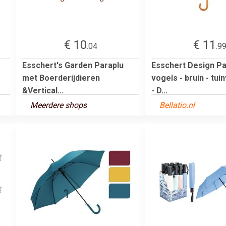
€ 10
€ 11
.04
.9
Esschert's Garden Paraplu
Esschert Design Pa
met Boerderijdieren
vogels - bruin - tui
&Vertical...
- D...
Meerdere shops
Bellatio.nl