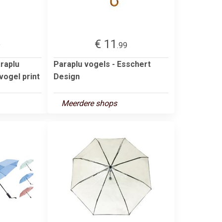
€ 11
9
.99
raplu
Paraplu vogels - Esschert
nvogel print
Design
Meerdere shops