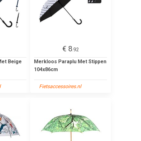
€ 8
.92
Met Beige
Merkloos Paraplu Met Stippen
104x86cm
l
Fietsaccessoires.nl