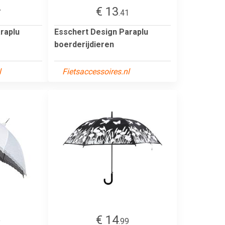
€ 13
7
.41
raplu
Esschert Design Paraplu
boerderijdieren
l
Fietsaccessoires.nl
€ 14
9
.99