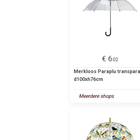
€ 6
.02
Merkloos Paraplu transpara
d100xh76cm
Meerdere shops