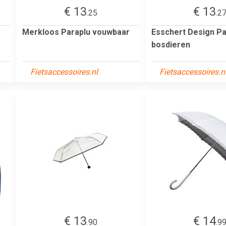
€ 13
€ 13
.25
.2
Merkloos Paraplu vouwbaar
Esschert Design Pa
bosdieren
Fietsaccessoires.nl
Fietsaccessoires.n
€ 13
€ 14
.90
.9