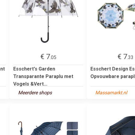
€ 7
€ 7
.05
.33
nt
Esschert's Garden
Esschert Design Es
Transparante Paraplu met
Opvouwbare parapl
Vogels &Vert...
Meerdere shops
Massamarkt.nl