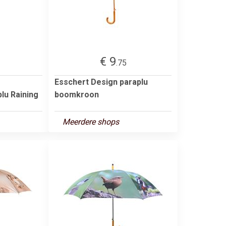
€ 9
.75
Esschert Design paraplu
lu Raining
boomkroon
Meerdere shops