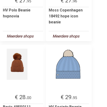
€ 27.
€ 27.
95
96
HV Polo Beanie
Moss Copenhagen
hvpnovia
18492 hope icon
beanie
Meerdere shops
Meerdere shops
€ 28.
€ 29.
00
95
Barts 49550111
HV Society Beanie