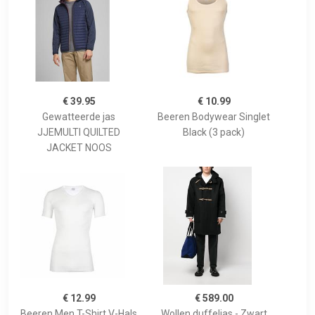
€ 39.95
€ 10.99
Gewatteerde jas
Beeren Bodywear Singlet
JJEMULTI QUILTED
Black (3 pack)
JACKET NOOS
€ 12.99
€ 589.00
Beeren Men T-Shirt V-Hals
Wollen duffeljas - Zwart